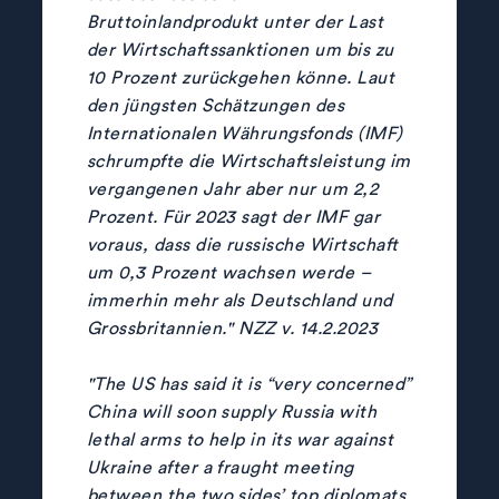
Bruttoinlandprodukt unter der Last
der Wirtschaftssanktionen um bis zu
10 Prozent zurückgehen könne. Laut
den jüngsten Schätzungen des
Internationalen Währungsfonds (IMF)
schrumpfte die Wirtschaftsleistung im
vergangenen Jahr aber nur um 2,2
Prozent. Für 2023 sagt der IMF gar
voraus, dass die russische Wirtschaft
um 0,3 Prozent wachsen werde –
immerhin mehr als Deutschland und
Grossbritannien." NZZ v. 14.2.2023
"The US has said it is “very con­cerned”
China will soon sup­ply Rus­sia with
lethal arms to help in its war against
Ukraine after a fraught meet­ing
between the two sides’ top dip­lo­mats