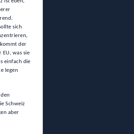
 ist eben,
derer
hrend.
ollte sich
nzentrieren,
n kommt der
r EU, was sie
s einfach die
ze legen
 den
die Schweiz
ken aber