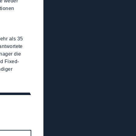
ie weder
utionen
ehr als 35
rantwortete
anager die
d Fixed-
ndiger