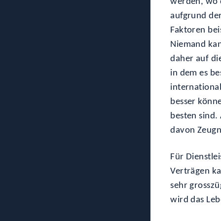
werden, wo d
aufgrund der
Faktoren bei
Niemand kann 
daher auf di
in dem es be
internationa
besser könne
besten sind. 
davon Zeugn
Für Dienstle
Verträgen ka
sehr grosszü
wird das Leb