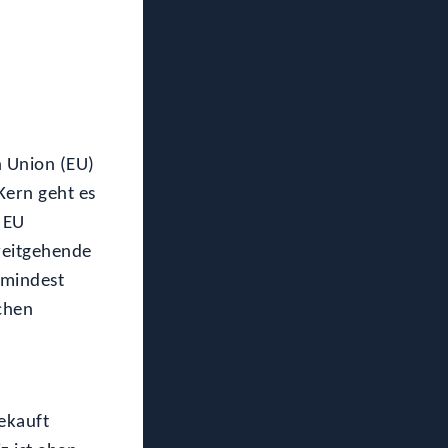
 Union (EU)
Kern geht es
 EU
weitgehende
umindest
ichen
ekauft