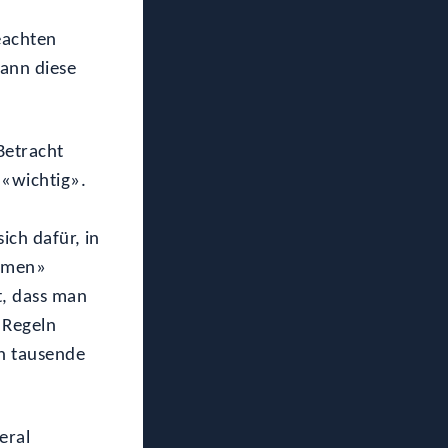
eachten
kann diese
Betracht
 «wichtig».
ich dafür, in
ahmen»
, dass man
 Regeln
n tausende
eral