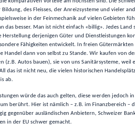
ie komparativen Vorteile am höchsten sind. Die Schweiz
 Bildung, des Fleisses, der Anreizsysteme und vieler an
spielsweise in der Feinmechanik auf vielen Gebieten fü
das besser. Man ist nicht einfach «billig». Jedes Land s
e Herstellung derjenigen Güter und Dienstleistungen ko
sondere Fähigkeiten entwickelt. In freien Gütermärkte
le Handel dann von selbst zu Stande. Wir kaufen von de
n (z.B. Autos bauen), sie von uns Sanitärsysteme, weil e
All das ist nicht neu, die vielen historischen Handelsplät
is ab.
istungen würde das auch gelten, diese werden jedoch in
um berührt. Hier ist nämlich – z.B. im Finanzbereich – 
gig gegenüber ausländischen Anbietern, Schweizer Ban
en in der EU schwer gemacht.