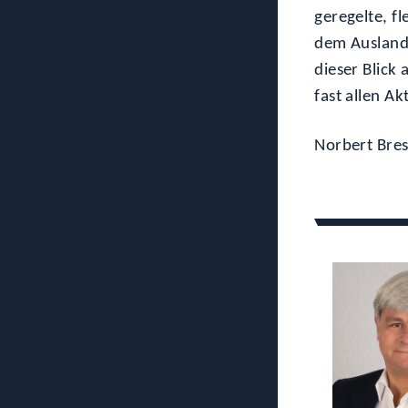
geregelte, fl
dem Ausland 
dieser Blick
fast allen A
Norbert Bres