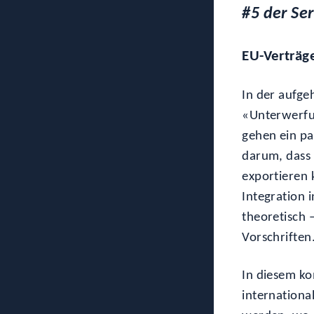
#5 der Se
EU-Verträg
In der aufge
«Unterwerfu
gehen ein pa
darum, dass 
exportieren 
Integration 
theoretisch 
Vorschriften
In diesem ko
internationa