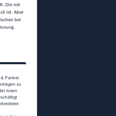
lt. Die mit
ch ist. Aber
ischen bei
sinnung.
 & Partner
eiträgen zu
der losen
schäftigt
rbreiteten